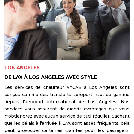
ne vous perdez pas et que vous n'avez pas à vous soucier
de l'intimité, vous pouvez vous asseoir, vous détendre et
vous offrir le luxe. Réservez à l'avance vos services
automobiles haut de gamme pour éviter tout tracas.
LOS ANGELES
DE LAX À LOS ANGELES AVEC STYLE
Les services de chauffeur VYCAB à Los Angeles sont
conçus comme des transferts aéroport haut de gamme
depuis l'aéroport international de Los Angeles. Nos
services vous assurent de grands avantages que vous
n'obtiendrez avec aucun service de taxi régulier. Sachant
que les délais à l’arrivée à LAX sont assez fréquents, cela
peut provoquer certaines craintes pour les passagers.