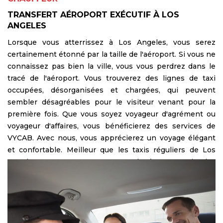
TRANSFERT AÉROPORT EXÉCUTIF À LOS
ANGELES
Lorsque vous atterrissez à Los Angeles, vous serez
certainement étonné par la taille de l'aéroport. Si vous ne
connaissez pas bien la ville, vous vous perdrez dans le
tracé de l'aéroport. Vous trouverez des lignes de taxi
occupées, désorganisées et chargées, qui peuvent
sembler désagréables pour le visiteur venant pour la
première fois. Que vous soyez voyageur d'agrément ou
voyageur d'affaires, vous bénéficierez des services de
VYCAB. Avec nous, vous apprécierez un voyage élégant
et confortable. Meilleur que les taxis réguliers de Los
Angeles. Avec VYCAB, vous n'avez plus à vous soucier des
tracas de l'aéroport, un chauffeur privé vous attendra à
l'arrivée pour vous aider avec vos bagages et vous
accompagner à l'aéroport. Tous nos chauffeurs sur place
sont expérimentés, bien informés et respectent les
normes de service les plus élevées. Cela signifie que vous