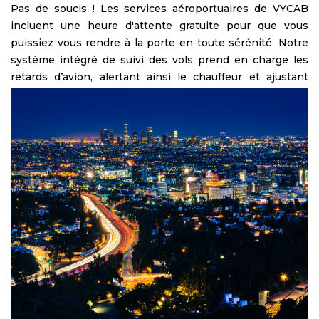
Pas de soucis ! Les services aéroportuaires de VYCAB
incluent une heure d'attente gratuite pour que vous
puissiez vous rendre à la porte en toute sérénité. Notre
système intégré de suivi des vols prend en charge les
retards d’avion, alertant ainsi le chauffeur et ajustant
automatiquement votre heure de prise en charge. Dans
le cas où vous voyagez en ville pour affaires, alors un
service de chauffeur VYCAB fiable à Los Angeles est idéal.
Tous nos chauffeurs ont des compétences de conduite
souple, sont habillés de façon élégante, et viennent dans
des les plus belles voitures. Que vous vous rendiez à
West Hollywood, Santa Monica, Anaheim ou ailleurs,
VYCAB est à votre disposition pour vous offrir la plus
belle arrivée.