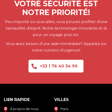
Business, First, Van. Réservez vos transferts aéroport en
VOTRE SÉCURITÉ EST
toute confiance et prenez la meilleure décision. Utilisez
NOTRE PRIORITÉ!
notre site web et notre application, pour faire vos
réservations dès aujourd'hui.
Peu importe où vous allez, vous pouvez profiter d'une
tranquillité d'esprit. Notre technologie innovante et là
pour un voyage plus sûr.
Vous avez besoin d’une aide immédiate? Appelez sur
notre numéro d'urgence!
+33 1 76 40 34 90
LIEN RAPIDE
VILLES
À propos de nous
Paris